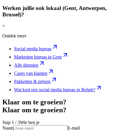
Werken jullie ook lokaal (Gent, Antwerpen,
Brussel)?
+
Ontdek meer
Social media bureau
Marketing bureau in Gent
Alle diensten
Cases van klanten
Pakketten & prijzen
Wat kost een social media bureau in België?
Klaar om te groeien?
K
l
a
a
r
o
m
t
e
g
r
o
e
i
e
n
?
Stap
1
/ 3
Wie ben je
Naam
E-mail