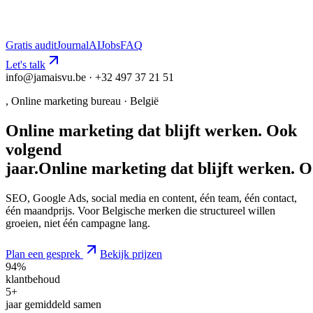
Gratis audit
Journal
AI
Jobs
FAQ
Let's talk
info@jamaisvu.be · +32 497 37 21 51
, Online marketing bureau · België
Online marketing dat blijft werken. Ook
volgend
jaar.
O
n
l
i
n
e
m
a
r
k
e
t
i
n
g
d
a
t
b
l
i
j
f
t
w
e
r
k
e
n
.
O
SEO, Google Ads, social media en content, één team, één contact,
één maandprijs. Voor Belgische merken die structureel willen
groeien, niet één campagne lang.
Plan een gesprek
Bekijk prijzen
94%
klantbehoud
5+
jaar gemiddeld samen