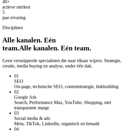
40+
actieve merken
5
jaar ervaring
Disciplines
Alle kanalen. Eén
team.
A
l
l
e
k
a
n
a
l
e
n
.
E
é
n
t
e
a
m
.
Geen versnipperde specialisten die naar elkaar wijzen. Strategie,
creatie, media buying en analyse, onder één dak.
0
1
SEO
On-page, technische SEO, contentstrategie, linkbuilding
0
2
Google Ads
Search, Performance Max, YouTube, Shopping, met
transparante marge
0
3
Social media & ads
Meta, TikTok, LinkedIn, organisch en betaald
0
4