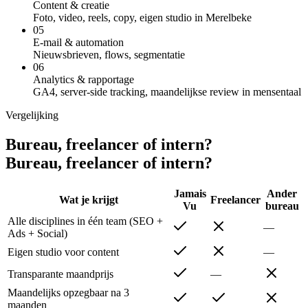
Content & creatie
Foto, video, reels, copy, eigen studio in Merelbeke
0
5
E-mail & automation
Nieuwsbrieven, flows, segmentatie
0
6
Analytics & rapportage
GA4, server-side tracking, maandelijkse review in mensentaal
Vergelijking
Bureau, freelancer of intern?
B
u
r
e
a
u
,
f
r
e
e
l
a
n
c
e
r
o
f
i
n
t
e
r
n
?
Jamais
Ander
Wat je krijgt
Freelancer
Vu
bureau
Alle disciplines in één team (SEO +
—
Ads + Social)
Eigen studio voor content
—
Transparante maandprijs
—
Maandelijks opzegbaar na 3
maanden