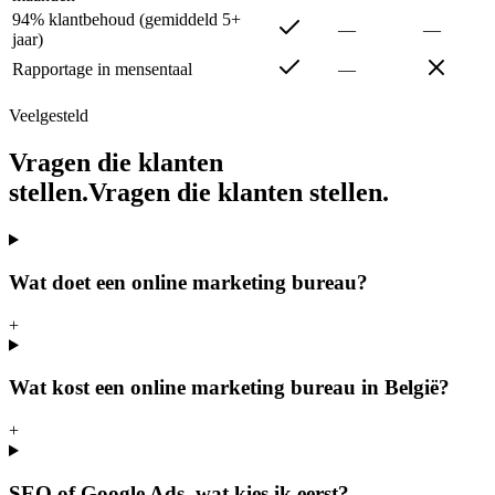
94% klantbehoud (gemiddeld 5+
—
—
jaar)
Rapportage in mensentaal
—
Veelgesteld
Vragen die klanten
stellen.
V
r
a
g
e
n
d
i
e
k
l
a
n
t
e
n
s
t
e
l
l
e
n
.
Wat doet een online marketing bureau?
+
Wat kost een online marketing bureau in België?
+
SEO of Google Ads, wat kies ik eerst?