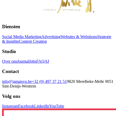
Diensten
Social Media Marketing
Advertising
Websites & Webshops
Strategie
& Insights
Content Creation
Studio
Over ons
Journal
Jobs
FAQ
AI
Contact
info@jamaisvu.be
+32 (0) 497 37 21 51
9820 Merelbeke-Melle
9051
Sint-Denijs-Westrem
Volg ons
Instagram
Facebook
LinkedIn
YouTube