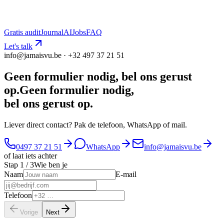
Gratis audit
Journal
AI
Jobs
FAQ
Let's talk
info@jamaisvu.be · +32 497 37 21 51
Geen formulier nodig, bel ons gerust
op.
G
e
e
n
f
o
r
m
u
l
i
e
r
n
o
d
i
g
,
b
e
l
o
n
s
g
e
r
u
s
t
o
p
.
Liever direct contact? Pak de telefoon, WhatsApp of mail.
0497 37 21 51
WhatsApp
info@jamaisvu.be
of laat iets achter
Stap
1
/ 3
Wie ben je
Naam
E-mail
Telefoon
Vorige
Next