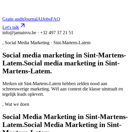
Gratis audit
Journal
AI
Jobs
FAQ
Let's talk
info@jamaisvu.be · +32 497 37 21 51
,
Social Media Marketing
·
Sint-Martens-Latem
Social media marketing in Sint-Martens-
Latem.
S
o
c
i
a
l
m
e
d
i
a
m
a
r
k
e
t
i
n
g
i
n
S
i
n
t
-
M
a
r
t
e
n
s
-
L
a
t
e
m
.
Merken uit Sint-Martens-Latem hebben zelden nood aan
schreeuwerige marketing. Wél aan content die klasse uitstraalt en
tegelijk leads oplevert.
, Wat we doen
Social Media Marketing in Sint-Martens-
Latem.
S
o
c
i
a
l
M
e
d
i
a
M
a
r
k
e
t
i
n
g
i
n
S
i
n
t
-