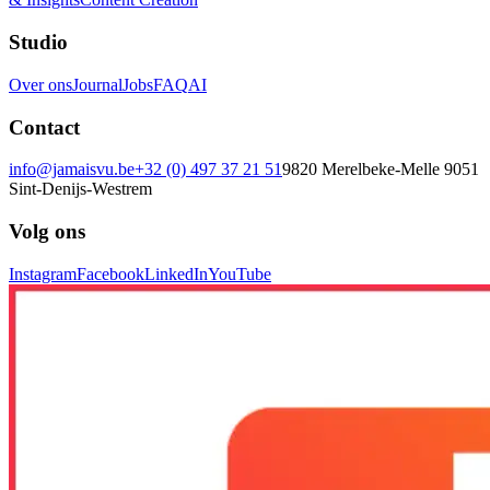
Studio
Over ons
Journal
Jobs
FAQ
AI
Contact
info@jamaisvu.be
+32 (0) 497 37 21 51
9820 Merelbeke-Melle
9051
Sint-Denijs-Westrem
Volg ons
Instagram
Facebook
LinkedIn
YouTube