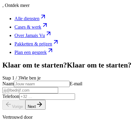
, Ontdek meer
Alle diensten
Cases & werk
Over Jamais Vu
Pakketten & prijzen
Plan een gesprek
Klaar om te starten?
K
l
a
a
r
o
m
t
e
s
t
a
r
t
e
n
?
Stap
1
/ 3
Wie ben je
Naam
E-mail
Telefoon
Vorige
Next
Vertrouwd door