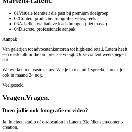
M
a
r
t
e
n
s
-
L
a
t
e
m
.
0
1
Visuele identiteit die past bij premium doelgroep
0
2
Content productie: fotografie, video, reels
0
3
Ads die kwalitatieve leads brengen (niet massa)
0
4
Discrete, professionele aanpak
Aanpak
Van galerijen tot advocatenkantoren tot high-end retail, Latem heeft
een merkcultuur die om precisie vraagt. Onze content weerspiegelt
dat.
We werken met vaste teams. Wie je in maand 1 spreekt, spreek je
ook in maand 24 nog.
Veelgesteld
Vragen.
V
r
a
g
e
n
.
Doen jullie ook fotografie en video?
Ja. In eigen studio of on-location in Latem. Zie /diensten/content-
creation.