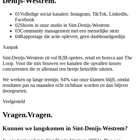
D
e
n
i
j
s
-
W
e
s
t
r
e
m
.
0
1
Volledige social kanalen: Instagram, TikTok, LinkedIn,
Facebook
0
2
Shoots in onze studio in Sint-Denijs-Westrem
0
3
Community management met een menselijke stem
0
4
Rapportage die actie oplevert, geen dashboardgordijn
Aanpak
Sint-Denijs-Westrem zit vol B2B-spelers, retail en horeca aan The
Loop. Voor die mix bouwen we kanalen die opvallen tussen
concurrenten die er allemaal een beetje hetzelfde uitzien.
We werken op lange termijn. 94% van onze klanten blijft, omdat
resultaten pas na maanden echt zichtbaar worden en dan blijven
doorgroeien.
Veelgesteld
Vragen.
V
r
a
g
e
n
.
Kunnen we langskomen in Sint-Denijs-Westrem?