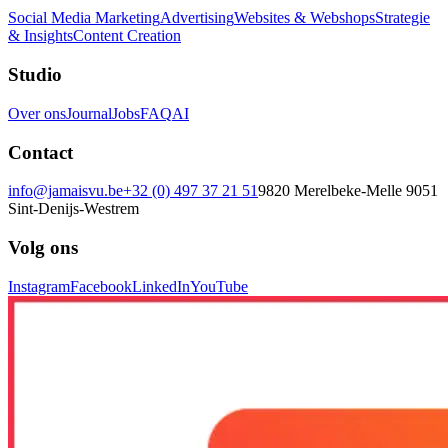
Social Media Marketing
Advertising
Websites & Webshops
Strategie
& Insights
Content Creation
Studio
Over ons
Journal
Jobs
FAQ
AI
Contact
info@jamaisvu.be
+32 (0) 497 37 21 51
9820 Merelbeke-Melle
9051
Sint-Denijs-Westrem
Volg ons
Instagram
Facebook
LinkedIn
YouTube