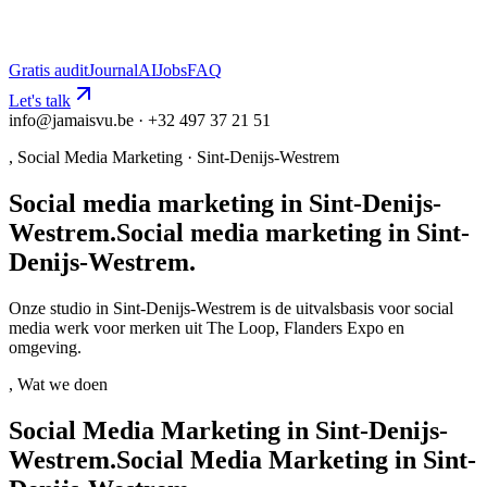
Gratis audit
Journal
AI
Jobs
FAQ
Let's talk
info@jamaisvu.be · +32 497 37 21 51
,
Social Media Marketing
·
Sint-Denijs-Westrem
Social media marketing in Sint-Denijs-
Westrem.
S
o
c
i
a
l
m
e
d
i
a
m
a
r
k
e
t
i
n
g
i
n
S
i
n
t
-
D
e
n
i
j
s
-
W
e
s
t
r
e
m
.
Onze studio in Sint-Denijs-Westrem is de uitvalsbasis voor social
media werk voor merken uit The Loop, Flanders Expo en
omgeving.
, Wat we doen
Social Media Marketing in Sint-Denijs-
Westrem.
S
o
c
i
a
l
M
e
d
i
a
M
a
r
k
e
t
i
n
g
i
n
S
i
n
t
-