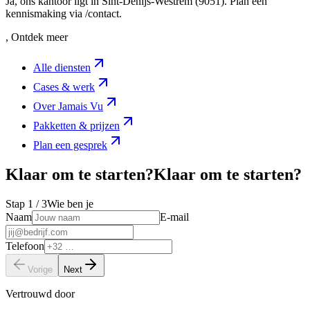
Ja, ons kantoor ligt in Sint-Denijs-Westrem (9051). Plan een
kennismaking via /contact.
, Ontdek meer
Alle diensten
Cases & werk
Over Jamais Vu
Pakketten & prijzen
Plan een gesprek
Klaar om te starten?
K
l
a
a
r
o
m
t
e
s
t
a
r
t
e
n
?
Stap
1
/ 3
Wie ben je
Naam
E-mail
Telefoon
Vorige
Next
Vertrouwd door