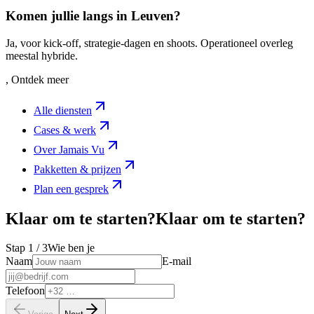
Komen jullie langs in Leuven?
Ja, voor kick-off, strategie-dagen en shoots. Operationeel overleg
meestal hybride.
, Ontdek meer
Alle diensten
Cases & werk
Over Jamais Vu
Pakketten & prijzen
Plan een gesprek
Klaar om te starten?
K
l
a
a
r
o
m
t
e
s
t
a
r
t
e
n
?
Stap
1
/ 3
Wie ben je
Naam
E-mail
Telefoon