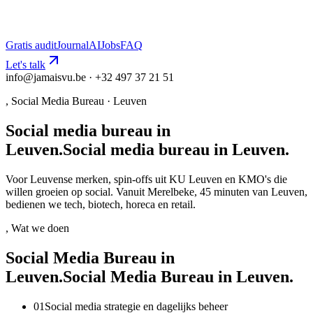
Gratis audit
Journal
AI
Jobs
FAQ
Let's talk
info@jamaisvu.be · +32 497 37 21 51
,
Social Media Bureau
·
Leuven
Social media bureau in
Leuven.
S
o
c
i
a
l
m
e
d
i
a
b
u
r
e
a
u
i
n
L
e
u
v
e
n
.
Voor Leuvense merken, spin-offs uit KU Leuven en KMO's die
willen groeien op social. Vanuit Merelbeke, 45 minuten van Leuven,
bedienen we tech, biotech, horeca en retail.
, Wat we doen
Social Media Bureau in
Leuven.
S
o
c
i
a
l
M
e
d
i
a
B
u
r
e
a
u
i
n
L
e
u
v
e
n
.
0
1
Social media strategie en dagelijks beheer