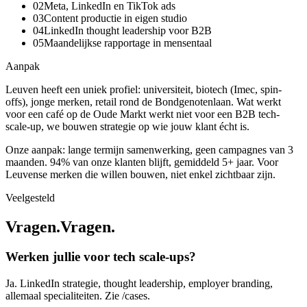
0
2
Meta, LinkedIn en TikTok ads
0
3
Content productie in eigen studio
0
4
LinkedIn thought leadership voor B2B
0
5
Maandelijkse rapportage in mensentaal
Aanpak
Leuven heeft een uniek profiel: universiteit, biotech (Imec, spin-
offs), jonge merken, retail rond de Bondgenotenlaan. Wat werkt
voor een café op de Oude Markt werkt niet voor een B2B tech-
scale-up, we bouwen strategie op wie jouw klant écht is.
Onze aanpak: lange termijn samenwerking, geen campagnes van 3
maanden. 94% van onze klanten blijft, gemiddeld 5+ jaar. Voor
Leuvense merken die willen bouwen, niet enkel zichtbaar zijn.
Veelgesteld
Vragen.
V
r
a
g
e
n
.
Werken jullie voor tech scale-ups?
Ja. LinkedIn strategie, thought leadership, employer branding,
allemaal specialiteiten. Zie /cases.