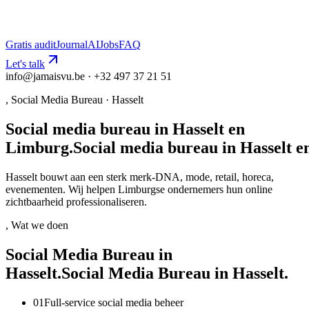
Gratis audit
Journal
AI
Jobs
FAQ
Let's talk
info@jamaisvu.be · +32 497 37 21 51
,
Social Media Bureau
·
Hasselt
Social media bureau in Hasselt en
Limburg.
S
o
c
i
a
l
m
e
d
i
a
b
u
r
e
a
u
i
n
H
a
s
s
e
l
t
e
Hasselt bouwt aan een sterk merk-DNA, mode, retail, horeca,
evenementen. Wij helpen Limburgse ondernemers hun online
zichtbaarheid professionaliseren.
, Wat we doen
Social Media Bureau in
Hasselt.
S
o
c
i
a
l
M
e
d
i
a
B
u
r
e
a
u
i
n
H
a
s
s
e
l
t
.
0
1
Full-service social media beheer