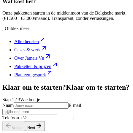
Wat kost het?
Onze pakketten starten in de middenmoot van de Belgische markt
(€1.500 - €3.000/maand). Transparant, zonder verrassingen.
, Ontdek meer
Alle diensten
Cases & werk
Over Jamais Vu
Pakketten & prijzen
Plan een gesprek
Klaar om te starten?
K
l
a
a
r
o
m
t
e
s
t
a
r
t
e
n
?
Stap
1
/ 3
Wie ben je
Naam
E-mail
Telefoon
Vorige
Next