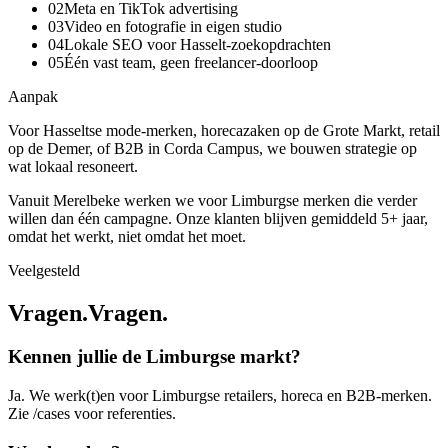
0
2
Meta en TikTok advertising
0
3
Video en fotografie in eigen studio
0
4
Lokale SEO voor Hasselt-zoekopdrachten
0
5
Één vast team, geen freelancer-doorloop
Aanpak
Voor Hasseltse mode-merken, horecazaken op de Grote Markt, retail
op de Demer, of B2B in Corda Campus, we bouwen strategie op
wat lokaal resoneert.
Vanuit Merelbeke werken we voor Limburgse merken die verder
willen dan één campagne. Onze klanten blijven gemiddeld 5+ jaar,
omdat het werkt, niet omdat het moet.
Veelgesteld
Vragen.
V
r
a
g
e
n
.
Kennen jullie de Limburgse markt?
Ja. We werk(t)en voor Limburgse retailers, horeca en B2B-merken.
Zie /cases voor referenties.