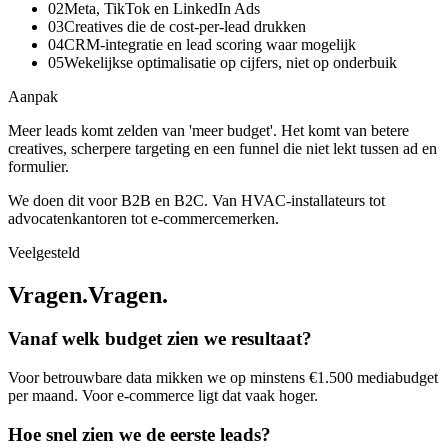
0
2
Meta, TikTok en LinkedIn Ads
0
3
Creatives die de cost-per-lead drukken
0
4
CRM-integratie en lead scoring waar mogelijk
0
5
Wekelijkse optimalisatie op cijfers, niet op onderbuik
Aanpak
Meer leads komt zelden van 'meer budget'. Het komt van betere
creatives, scherpere targeting en een funnel die niet lekt tussen ad en
formulier.
We doen dit voor B2B en B2C. Van HVAC-installateurs tot
advocatenkantoren tot e-commercemerken.
Veelgesteld
Vragen.
V
r
a
g
e
n
.
Vanaf welk budget zien we resultaat?
Voor betrouwbare data mikken we op minstens €1.500 mediabudget
per maand. Voor e-commerce ligt dat vaak hoger.
Hoe snel zien we de eerste leads?