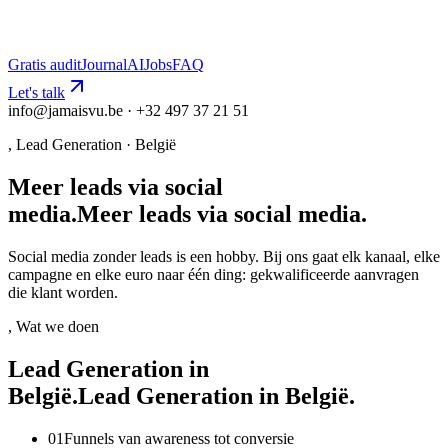
Gratis audit
Journal
AI
Jobs
FAQ
Let's talk
info@jamaisvu.be · +32 497 37 21 51
,
Lead Generation
·
België
Meer leads via social
media.
M
e
e
r
l
e
a
d
s
v
i
a
s
o
c
i
a
l
m
e
d
i
a
.
Social media zonder leads is een hobby. Bij ons gaat elk kanaal, elke
campagne en elke euro naar één ding: gekwalificeerde aanvragen
die klant worden.
, Wat we doen
Lead Generation in
België.
L
e
a
d
G
e
n
e
r
a
t
i
o
n
i
n
B
e
l
g
i
ë
.
0
1
Funnels van awareness tot conversie