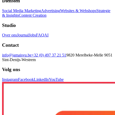
Diensten
Social Media Marketing
Advertising
Websites & Webshops
Strategie
& Insights
Content Creation
Studio
Over ons
Journal
Jobs
FAQ
AI
Contact
info@jamaisvu.be
+32 (0) 497 37 21 51
9820 Merelbeke-Melle
9051
Sint-Denijs-Westrem
Volg ons
Instagram
Facebook
LinkedIn
YouTube