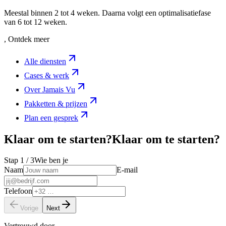
Meestal binnen 2 tot 4 weken. Daarna volgt een optimalisatiefase
van 6 tot 12 weken.
, Ontdek meer
Alle diensten
Cases & werk
Over Jamais Vu
Pakketten & prijzen
Plan een gesprek
Klaar om te starten?
K
l
a
a
r
o
m
t
e
s
t
a
r
t
e
n
?
Stap
1
/ 3
Wie ben je
Naam
E-mail
Telefoon
Vorige
Next
Vertrouwd door