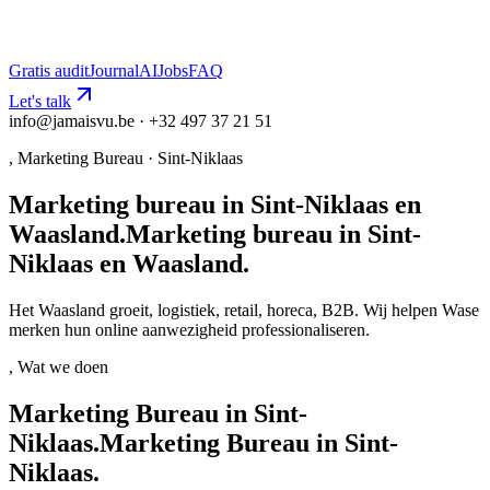
Gratis audit
Journal
AI
Jobs
FAQ
Let's talk
info@jamaisvu.be · +32 497 37 21 51
,
Marketing Bureau
·
Sint-Niklaas
Marketing bureau in Sint-Niklaas en
Waasland.
M
a
r
k
e
t
i
n
g
b
u
r
e
a
u
i
n
S
i
n
t
-
N
i
k
l
a
a
s
e
n
W
a
a
s
l
a
n
d
.
Het Waasland groeit, logistiek, retail, horeca, B2B. Wij helpen Wase
merken hun online aanwezigheid professionaliseren.
, Wat we doen
Marketing Bureau in Sint-
Niklaas.
M
a
r
k
e
t
i
n
g
B
u
r
e
a
u
i
n
S
i
n
t
-
N
i
k
l
a
a
s
.