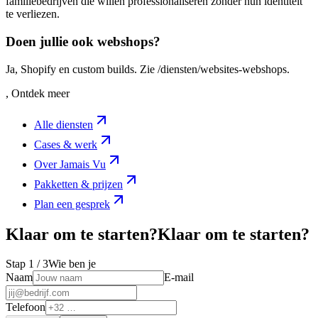
familiebedrijven die willen professionaliseren zonder hun identiteit
te verliezen.
Doen jullie ook webshops?
Ja, Shopify en custom builds. Zie /diensten/websites-webshops.
, Ontdek meer
Alle diensten
Cases & werk
Over Jamais Vu
Pakketten & prijzen
Plan een gesprek
Klaar om te starten?
K
l
a
a
r
o
m
t
e
s
t
a
r
t
e
n
?
Stap
1
/ 3
Wie ben je
Naam
E-mail
Telefoon