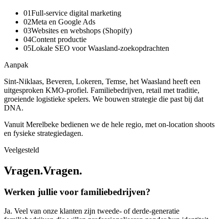
0
1
Full-service digital marketing
0
2
Meta en Google Ads
0
3
Websites en webshops (Shopify)
0
4
Content productie
0
5
Lokale SEO voor Waasland-zoekopdrachten
Aanpak
Sint-Niklaas, Beveren, Lokeren, Temse, het Waasland heeft een
uitgesproken KMO-profiel. Familiebedrijven, retail met traditie,
groeiende logistieke spelers. We bouwen strategie die past bij dat
DNA.
Vanuit Merelbeke bedienen we de hele regio, met on-location shoots
en fysieke strategiedagen.
Veelgesteld
Vragen.
V
r
a
g
e
n
.
Werken jullie voor familiebedrijven?
Ja. Veel van onze klanten zijn tweede- of derde-generatie